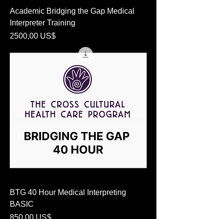
Academic Bridging the Gap Medical
Interpreter Training
Precio
2500,00 US$
BTG 40 Hour Medical Interpreting
BASIC
Precio
850,00 US$